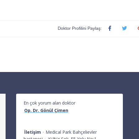
Doktor Profilini Paylaş:
En çok yorum alan doktor
Op. Dr. Gönül Çimen
İletişim
·
Medical Park Bahçelievler
hastanesi
·
Kültür Sok. E5 Yolu No:1