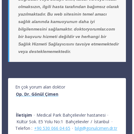
olmaksızın, ilgili hasta tarafından bağımsız olarak
yazılmaktadır. Bu web sitesinin temel amacı
sağlık alanında kamuoyunun daha iyi
bilgilenmesini sağlamaktır. doktoryorumlar.com
bir başvuru hizmeti değildir ve herhangi bir
Sağlık Hizmeti Sağlayıcısını tavsiye etmemektedir
veya desteklememektedir.
En çok yorum alan doktor
Op. Dr. Gönül Çimen
İletişim
·
Medical Park Bahçelievler hastanesi
·
Kültür Sok. E5 Yolu No:1
Bahçelievler
/
İstanbul
·
Telefon :
+90 530 066 04 65
·
bilgi@gonulcimen.dr.tr