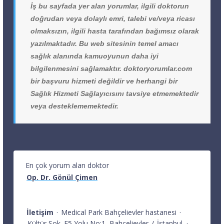
İş bu sayfada yer alan yorumlar, ilgili doktorun
doğrudan veya dolaylı emri, talebi ve/veya ricası
olmaksızın, ilgili hasta tarafından bağımsız olarak
yazılmaktadır. Bu web sitesinin temel amacı
sağlık alanında kamuoyunun daha iyi
bilgilenmesini sağlamaktır. doktoryorumlar.com
bir başvuru hizmeti değildir ve herhangi bir
Sağlık Hizmeti Sağlayıcısını tavsiye etmemektedir
veya desteklememektedir.
En çok yorum alan doktor
Op. Dr. Gönül Çimen
İletişim
·
Medical Park Bahçelievler hastanesi
·
Kültür Sok. E5 Yolu No:1
Bahçelievler
/
İstanbul
·