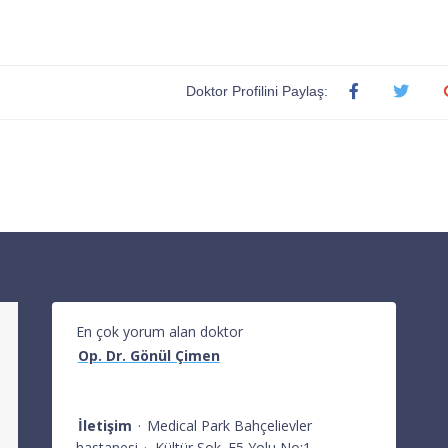
Doktor Profilini Paylaş:
En çok yorum alan doktor
Op. Dr. Gönül Çimen
İletişim
·
Medical Park Bahçelievler
hastanesi
·
Kültür Sok. E5 Yolu No:1