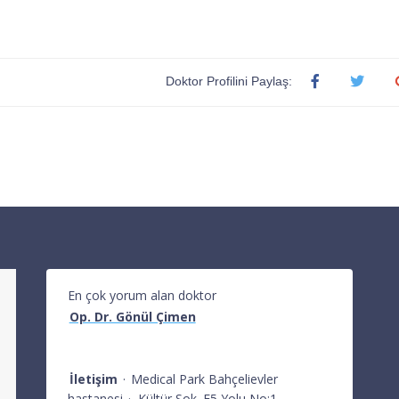
Doktor Profilini Paylaş:
En çok yorum alan doktor
Op. Dr. Gönül Çimen
İletişim
·
Medical Park Bahçelievler
hastanesi
·
Kültür Sok. E5 Yolu No:1