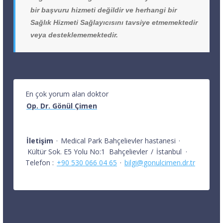
bir başvuru hizmeti değildir ve herhangi bir
Sağlık Hizmeti Sağlayıcısını tavsiye etmemektedir
veya desteklememektedir.
En çok yorum alan doktor
Op. Dr. Gönül Çimen
İletişim
·
Medical Park Bahçelievler hastanesi
·
Kültür Sok. E5 Yolu No:1
Bahçelievler
/
İstanbul
·
Telefon :
+90 530 066 04 65
·
bilgi@gonulcimen.dr.tr