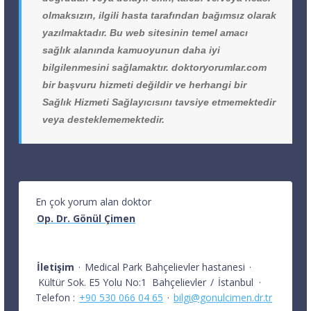
olmaksızın, ilgili hasta tarafından bağımsız olarak
yazılmaktadır. Bu web sitesinin temel amacı
sağlık alanında kamuoyunun daha iyi
bilgilenmesini sağlamaktır. doktoryorumlar.com
bir başvuru hizmeti değildir ve herhangi bir
Sağlık Hizmeti Sağlayıcısını tavsiye etmemektedir
veya desteklememektedir.
En çok yorum alan doktor
Op. Dr. Gönül Çimen
İletişim
·
Medical Park Bahçelievler hastanesi
·
Kültür Sok. E5 Yolu No:1
Bahçelievler
/
İstanbul
·
Telefon :
+90 530 066 04 65
·
bilgi@gonulcimen.dr.tr