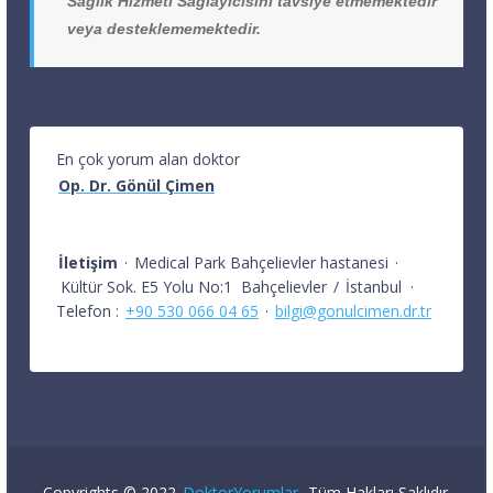
Sağlık Hizmeti Sağlayıcısını tavsiye etmemektedir
veya desteklememektedir.
En çok yorum alan doktor
Op. Dr. Gönül Çimen
İletişim
·
Medical Park Bahçelievler hastanesi
·
Kültür Sok. E5 Yolu No:1
Bahçelievler
/
İstanbul
·
Telefon :
+90 530 066 04 65
·
bilgi@gonulcimen.dr.tr
Copyrights © 2022
DoktorYorumlar
. Tüm Hakları Saklıdır.