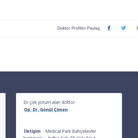
Doktor Profilini Paylaş:
En çok yorum alan doktor
Op. Dr. Gönül Çimen
İletişim
·
Medical Park Bahçelievler
hastanesi
·
Kültür Sok. E5 Yolu No:1