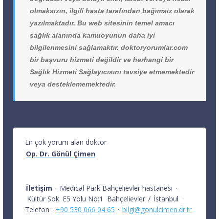
olmaksızın, ilgili hasta tarafından bağımsız olarak
yazılmaktadır. Bu web sitesinin temel amacı
sağlık alanında kamuoyunun daha iyi
bilgilenmesini sağlamaktır. doktoryorumlar.com
bir başvuru hizmeti değildir ve herhangi bir
Sağlık Hizmeti Sağlayıcısını tavsiye etmemektedir
veya desteklememektedir.
En çok yorum alan doktor
Op. Dr. Gönül Çimen
İletişim
·
Medical Park Bahçelievler hastanesi
·
Kültür Sok. E5 Yolu No:1
Bahçelievler
/
İstanbul
·
Telefon :
+90 530 066 04 65
·
bilgi@gonulcimen.dr.tr