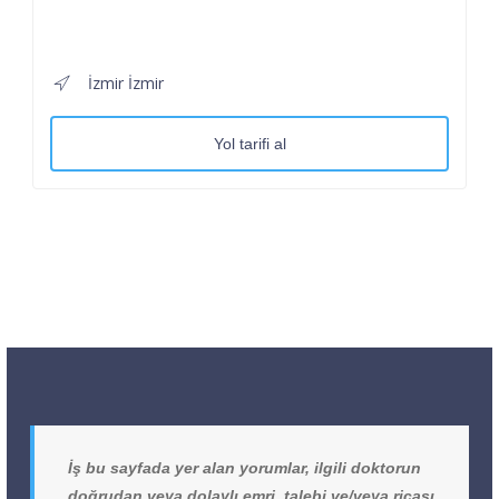
İzmir İzmir
Yol tarifi al
İş bu sayfada yer alan yorumlar, ilgili doktorun
doğrudan veya dolaylı emri, talebi ve/veya ricası