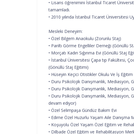
• Lisans öğrenimini İstanbul Ticaret Üniversi
tamamladı.
• 2010 yılında İstanbul Ticaret Üniversitesi 
Mesleki Deneyim:
• Özel Bilgem Anaokulu (Zorunlu Staj)
• Parıltı Görme Engelliler Derneği (Gönüllü St
• Morçatı Kadın Sığınma Evi (Gönüllü Staj Eği
• İstanbul Üniversitesi Çapa tıp Fakültesi, Ç
(Gönüllü Staj Eğitimi)
• Hüseyin Keçici Otistikler Okulu Ve İş Eğitim
• Duru Psikolojik Danışmanlık, Mediasyon, G
• Duru Psikolojik Danışmanlık, Mediasyon, Ge
• Duru Psikolojik Danışmanlık, Mediasyon, Ge
devam ediyor)
• Özel Selimpaşa Gündüz Bakım Evi
• Edirne Özel Huzurlu Yaşam Aile Danışma Me
• Koşuyolu Özel Yaşam Özel Eğitim ve Rehab
• Dilbade Özel Eğitim ve Rehabilitasyon Me