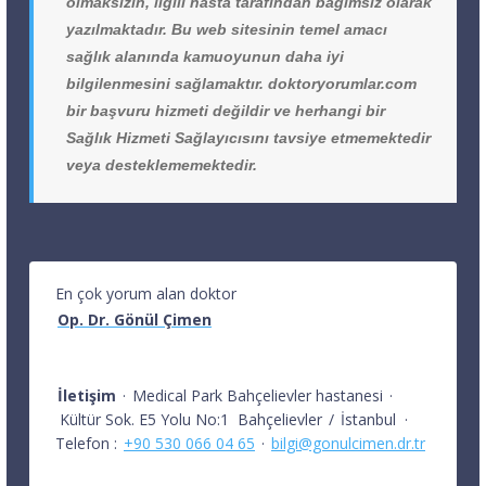
olmaksızın, ilgili hasta tarafından bağımsız olarak
yazılmaktadır. Bu web sitesinin temel amacı
sağlık alanında kamuoyunun daha iyi
bilgilenmesini sağlamaktır. doktoryorumlar.com
bir başvuru hizmeti değildir ve herhangi bir
Sağlık Hizmeti Sağlayıcısını tavsiye etmemektedir
veya desteklememektedir.
En çok yorum alan doktor
Op. Dr. Gönül Çimen
İletişim
·
Medical Park Bahçelievler hastanesi
·
Kültür Sok. E5 Yolu No:1
Bahçelievler
/
İstanbul
·
Telefon :
+90 530 066 04 65
·
bilgi@gonulcimen.dr.tr