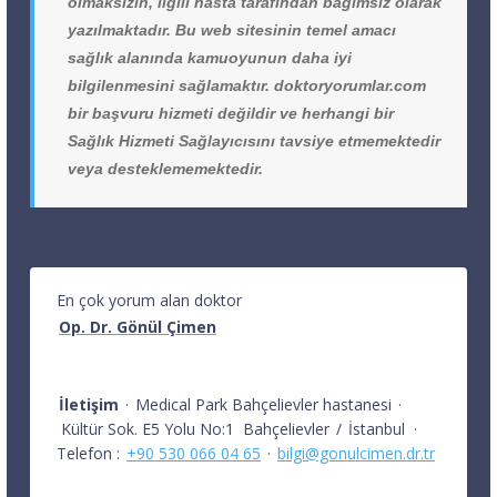
olmaksızın, ilgili hasta tarafından bağımsız olarak
yazılmaktadır. Bu web sitesinin temel amacı
sağlık alanında kamuoyunun daha iyi
bilgilenmesini sağlamaktır. doktoryorumlar.com
bir başvuru hizmeti değildir ve herhangi bir
Sağlık Hizmeti Sağlayıcısını tavsiye etmemektedir
veya desteklememektedir.
En çok yorum alan doktor
Op. Dr. Gönül Çimen
İletişim
·
Medical Park Bahçelievler hastanesi
·
Kültür Sok. E5 Yolu No:1
Bahçelievler
/
İstanbul
·
Telefon :
+90 530 066 04 65
·
bilgi@gonulcimen.dr.tr