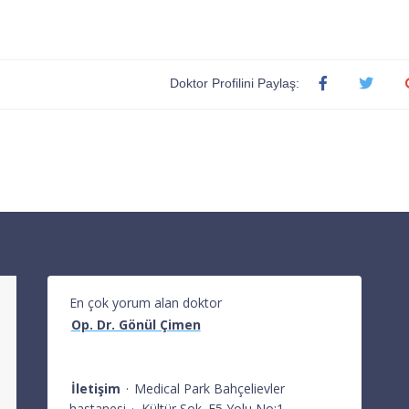
Doktor Profilini Paylaş:
En çok yorum alan doktor
Op. Dr. Gönül Çimen
İletişim
·
Medical Park Bahçelievler
hastanesi
·
Kültür Sok. E5 Yolu No:1