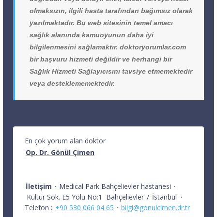
olmaksızın, ilgili hasta tarafından bağımsız olarak
yazılmaktadır. Bu web sitesinin temel amacı
sağlık alanında kamuoyunun daha iyi
bilgilenmesini sağlamaktır. doktoryorumlar.com
bir başvuru hizmeti değildir ve herhangi bir
Sağlık Hizmeti Sağlayıcısını tavsiye etmemektedir
veya desteklememektedir.
En çok yorum alan doktor
Op. Dr. Gönül Çimen
İletişim
·
Medical Park Bahçelievler hastanesi
·
Kültür Sok. E5 Yolu No:1
Bahçelievler
/
İstanbul
·
Telefon :
+90 530 066 04 65
·
bilgi@gonulcimen.dr.tr