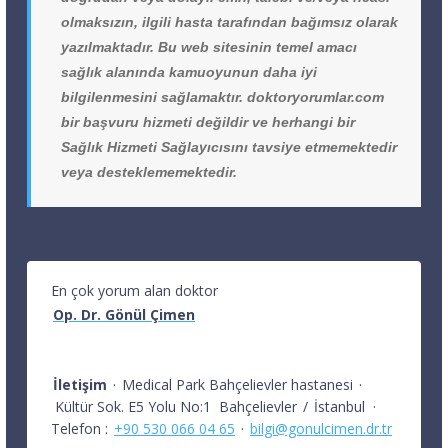
olmaksızın, ilgili hasta tarafından bağımsız olarak
yazılmaktadır. Bu web sitesinin temel amacı
sağlık alanında kamuoyunun daha iyi
bilgilenmesini sağlamaktır. doktoryorumlar.com
bir başvuru hizmeti değildir ve herhangi bir
Sağlık Hizmeti Sağlayıcısını tavsiye etmemektedir
veya desteklememektedir.
En çok yorum alan doktor
Op. Dr. Gönül Çimen
İletişim
·
Medical Park Bahçelievler hastanesi
·
Kültür Sok. E5 Yolu No:1
Bahçelievler
/
İstanbul
·
Telefon :
+90 530 066 04 65
·
bilgi@gonulcimen.dr.tr