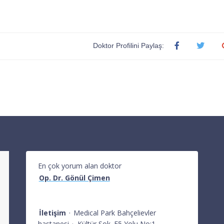
Doktor Profilini Paylaş:
En çok yorum alan doktor
Op. Dr. Gönül Çimen
İletişim
·
Medical Park Bahçelievler
hastanesi
·
Kültür Sok. E5 Yolu No:1