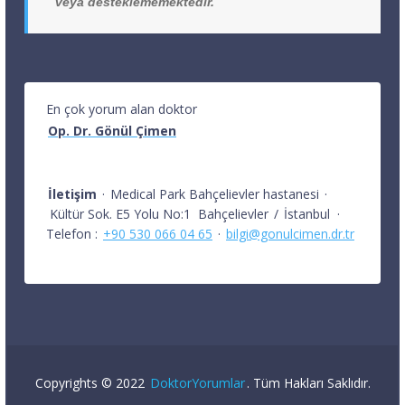
veya desteklememektedir.
En çok yorum alan doktor
Op. Dr. Gönül Çimen
İletişim
·
Medical Park Bahçelievler hastanesi
·
Kültür Sok. E5 Yolu No:1
Bahçelievler
/
İstanbul
·
Telefon :
+90 530 066 04 65
·
bilgi@gonulcimen.dr.tr
Copyrights © 2022
DoktorYorumlar
. Tüm Hakları Saklıdır.