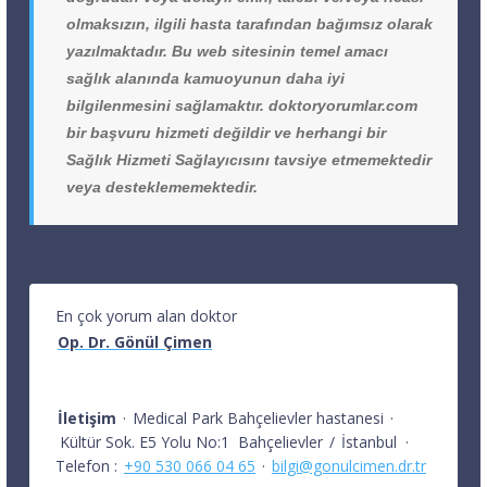
olmaksızın, ilgili hasta tarafından bağımsız olarak
yazılmaktadır. Bu web sitesinin temel amacı
sağlık alanında kamuoyunun daha iyi
bilgilenmesini sağlamaktır. doktoryorumlar.com
bir başvuru hizmeti değildir ve herhangi bir
Sağlık Hizmeti Sağlayıcısını tavsiye etmemektedir
veya desteklememektedir.
En çok yorum alan doktor
Op. Dr. Gönül Çimen
İletişim
·
Medical Park Bahçelievler hastanesi
·
Kültür Sok. E5 Yolu No:1
Bahçelievler
/
İstanbul
·
Telefon :
+90 530 066 04 65
·
bilgi@gonulcimen.dr.tr