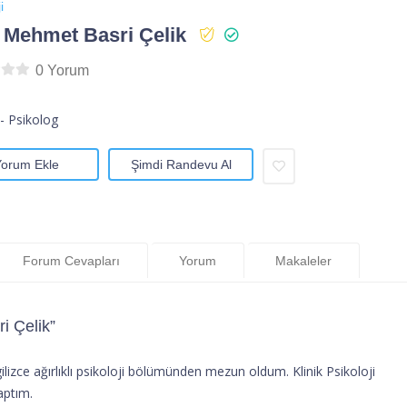
i
 Mehmet Basri Çelik
0 Yorum
- Psikolog
Yorum Ekle
Şimdi Randevu Al
Forum Cevapları
Yorum
Makaleler
i Çelik”
lizce ağırlıklı psikoloji bölümünden mezun oldum. Klinik Psikoloji
aptım.