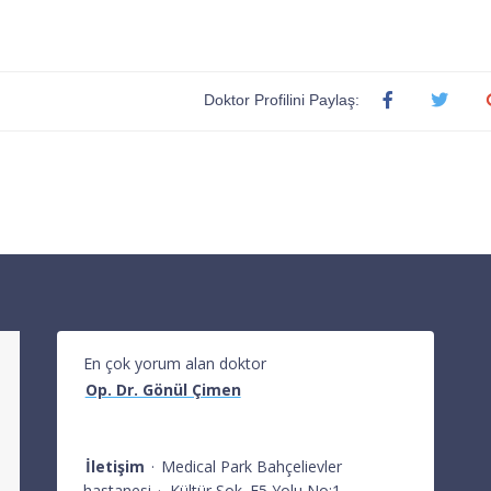
Doktor Profilini Paylaş:
En çok yorum alan doktor
Op. Dr. Gönül Çimen
İletişim
·
Medical Park Bahçelievler
hastanesi
·
Kültür Sok. E5 Yolu No:1