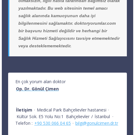
olmaksızın, ilgili hasta tarafından bağımsız olarak
yazılmaktadır. Bu web sitesinin temel amacı
sağlık alanında kamuoyunun daha iyi
bilgilenmesini sağlamaktır. doktoryorumlar.com
bir başvuru hizmeti değildir ve herhangi bir
Sağlık Hizmeti Sağlayıcısını tavsiye etmemektedir
veya desteklememektedir.
En çok yorum alan doktor
Op. Dr. Gönül Çimen
İletişim
·
Medical Park Bahçelievler hastanesi
·
Kültür Sok. E5 Yolu No:1
Bahçelievler
/
İstanbul
·
Telefon :
+90 530 066 04 65
·
bilgi@gonulcimen.dr.tr