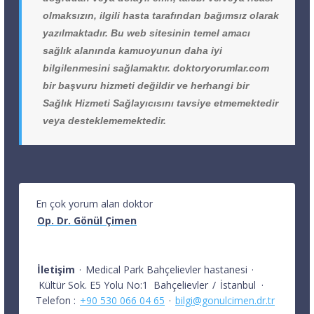
olmaksızın, ilgili hasta tarafından bağımsız olarak
yazılmaktadır. Bu web sitesinin temel amacı
sağlık alanında kamuoyunun daha iyi
bilgilenmesini sağlamaktır. doktoryorumlar.com
bir başvuru hizmeti değildir ve herhangi bir
Sağlık Hizmeti Sağlayıcısını tavsiye etmemektedir
veya desteklememektedir.
En çok yorum alan doktor
Op. Dr. Gönül Çimen
İletişim
·
Medical Park Bahçelievler hastanesi
·
Kültür Sok. E5 Yolu No:1
Bahçelievler
/
İstanbul
·
Telefon :
+90 530 066 04 65
·
bilgi@gonulcimen.dr.tr