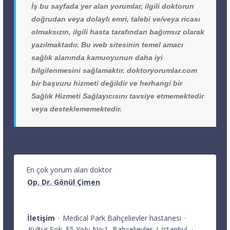
İş bu sayfada yer alan yorumlar, ilgili doktorun
doğrudan veya dolaylı emri, talebi ve/veya ricası
olmaksızın, ilgili hasta tarafından bağımsız olarak
yazılmaktadır. Bu web sitesinin temel amacı
sağlık alanında kamuoyunun daha iyi
bilgilenmesini sağlamaktır. doktoryorumlar.com
bir başvuru hizmeti değildir ve herhangi bir
Sağlık Hizmeti Sağlayıcısını tavsiye etmemektedir
veya desteklememektedir.
En çok yorum alan doktor
Op. Dr. Gönül Çimen
İletişim
·
Medical Park Bahçelievler hastanesi
·
Kültür Sok. E5 Yolu No:1
Bahçelievler
/
İstanbul
·