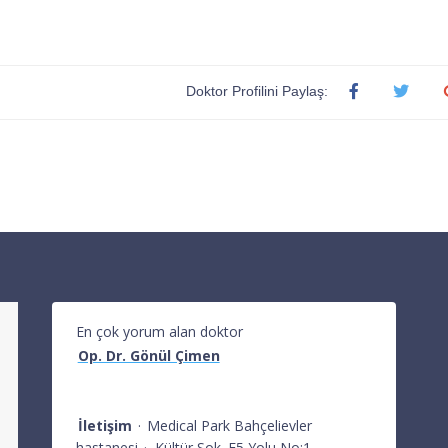
Doktor Profilini Paylaş:
En çok yorum alan doktor
Op. Dr. Gönül Çimen
İletişim
·
Medical Park Bahçelievler
hastanesi
·
Kültür Sok. E5 Yolu No:1