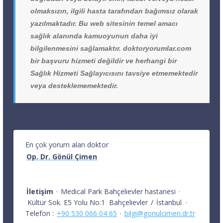
olmaksızın, ilgili hasta tarafından bağımsız olarak
yazılmaktadır. Bu web sitesinin temel amacı
sağlık alanında kamuoyunun daha iyi
bilgilenmesini sağlamaktır. doktoryorumlar.com
bir başvuru hizmeti değildir ve herhangi bir
Sağlık Hizmeti Sağlayıcısını tavsiye etmemektedir
veya desteklememektedir.
En çok yorum alan doktor
Op. Dr. Gönül Çimen
İletişim
·
Medical Park Bahçelievler hastanesi
·
Kültür Sok. E5 Yolu No:1
Bahçelievler
/
İstanbul
·
Telefon :
+90 530 066 04 65
·
bilgi@gonulcimen.dr.tr