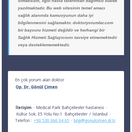
olmaksızın, ilgili hasta tarafından bağımsız olarak
yazılmaktadır. Bu web sitesinin temel amacı
sağlık alanında kamuoyunun daha iyi
bilgilenmesini sağlamaktır. doktoryorumlar.com
bir başvuru hizmeti değildir ve herhangi bir
Sağlık Hizmeti Sağlayıcısını tavsiye etmemektedir
veya desteklememektedir.
En çok yorum alan doktor
Op. Dr. Gönül Çimen
İletişim
·
Medical Park Bahçelievler hastanesi
·
Kültür Sok. E5 Yolu No:1
Bahçelievler
/
İstanbul
·
Telefon :
+90 530 066 04 65
·
bilgi@gonulcimen.dr.tr