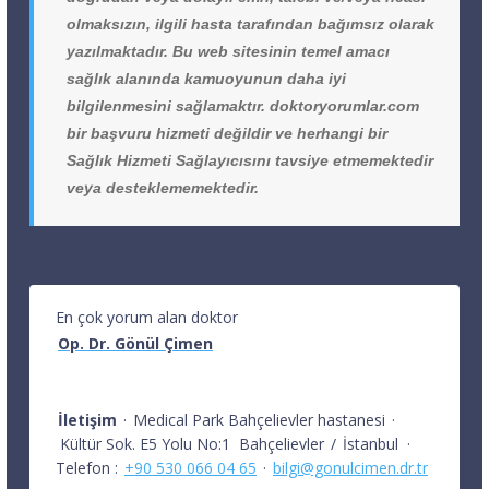
olmaksızın, ilgili hasta tarafından bağımsız olarak
yazılmaktadır. Bu web sitesinin temel amacı
sağlık alanında kamuoyunun daha iyi
bilgilenmesini sağlamaktır. doktoryorumlar.com
bir başvuru hizmeti değildir ve herhangi bir
Sağlık Hizmeti Sağlayıcısını tavsiye etmemektedir
veya desteklememektedir.
En çok yorum alan doktor
Op. Dr. Gönül Çimen
İletişim
·
Medical Park Bahçelievler hastanesi
·
Kültür Sok. E5 Yolu No:1
Bahçelievler
/
İstanbul
·
Telefon :
+90 530 066 04 65
·
bilgi@gonulcimen.dr.tr