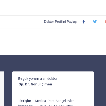
Doktor Profilini Paylaş:
En çok yorum alan doktor
Op. Dr. Gönül Çimen
İletişim
·
Medical Park Bahçelievler
hastanesi
·
Kültür Sok. E5 Yolu No:1