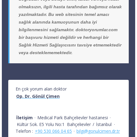
olmaksızın, ilgili hasta tarafından bağımsız olarak
yazılmaktadır. Bu web sitesinin temel amacı
sağlık alanında kamuoyunun daha iyi
bilgilenmesini sağlamaktır. doktoryorumlar.com
bir başvuru hizmeti değildir ve herhangi bir
Sağlık Hizmeti Sağlayıcısını tavsiye etmemektedir
veya desteklememektedir.
En çok yorum alan doktor
Op. Dr. Gönül Çimen
İletişim
·
Medical Park Bahçelievler hastanesi
·
Kültür Sok. E5 Yolu No:1
Bahçelievler
/
İstanbul
·
Telefon :
+90 530 066 04 65
·
bilgi@gonulcimen.dr.tr