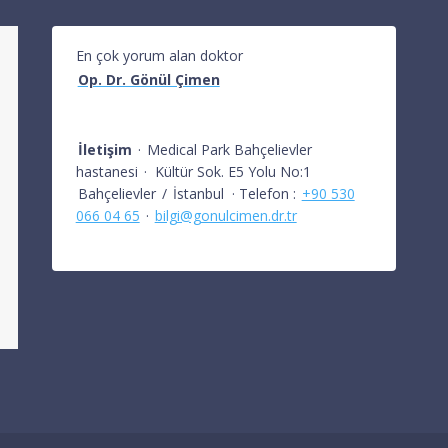
En çok yorum alan doktor
Op. Dr. Gönül Çimen
İletişim
·
Medical Park Bahçelievler
hastanesi
·
Kültür Sok. E5 Yolu No:1
Bahçelievler
/
İstanbul
· Telefon :
+90 530
066 04 65
·
bilgi@gonulcimen.dr.tr