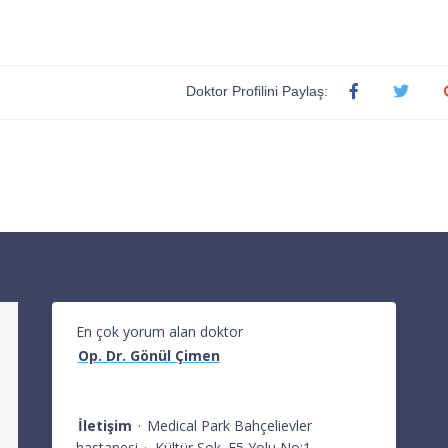
Doktor Profilini Paylaş:
En çok yorum alan doktor
Op. Dr. Gönül Çimen
İletişim
·
Medical Park Bahçelievler
hastanesi
·
Kültür Sok. E5 Yolu No:1