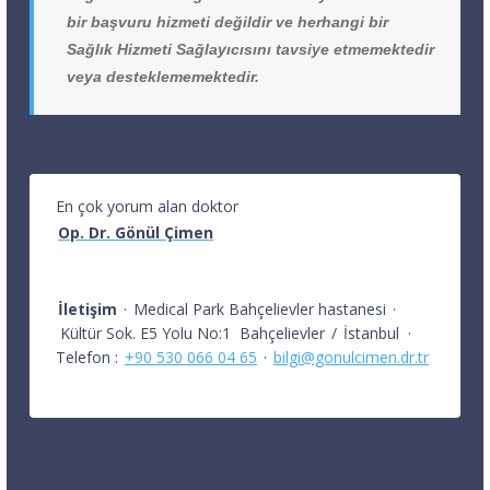
bir başvuru hizmeti değildir ve herhangi bir
Sağlık Hizmeti Sağlayıcısını tavsiye etmemektedir
veya desteklememektedir.
En çok yorum alan doktor
Op. Dr. Gönül Çimen
İletişim
·
Medical Park Bahçelievler hastanesi
·
Kültür Sok. E5 Yolu No:1
Bahçelievler
/
İstanbul
·
Telefon :
+90 530 066 04 65
·
bilgi@gonulcimen.dr.tr