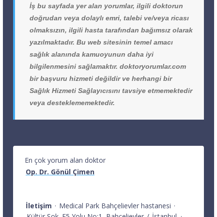
İş bu sayfada yer alan yorumlar, ilgili doktorun
doğrudan veya dolaylı emri, talebi ve/veya ricası
olmaksızın, ilgili hasta tarafından bağımsız olarak
yazılmaktadır. Bu web sitesinin temel amacı
sağlık alanında kamuoyunun daha iyi
bilgilenmesini sağlamaktır. doktoryorumlar.com
bir başvuru hizmeti değildir ve herhangi bir
Sağlık Hizmeti Sağlayıcısını tavsiye etmemektedir
veya desteklememektedir.
En çok yorum alan doktor
Op. Dr. Gönül Çimen
İletişim
·
Medical Park Bahçelievler hastanesi
·
Kültür Sok. E5 Yolu No:1
Bahçelievler
/
İstanbul
·