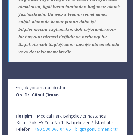
olmaksızın, ilgili hasta tarafından bağımsız olarak
yazılmaktadır. Bu web sitesinin temel amacı
sağlık alanında kamuoyunun daha iyi
bilgilenmesini sağlamaktır. doktoryorumlar.com
bir başvuru hizmeti değildir ve herhangi bir
Sağlık Hizmeti Sağlayıcısını tavsiye etmemektedir
veya desteklememektedir.
En çok yorum alan doktor
Op. Dr. Gönül Çimen
İletişim
·
Medical Park Bahçelievler hastanesi
·
Kültür Sok. E5 Yolu No:1
Bahçelievler
/
İstanbul
·
Telefon :
+90 530 066 04 65
·
bilgi@gonulcimen.dr.tr