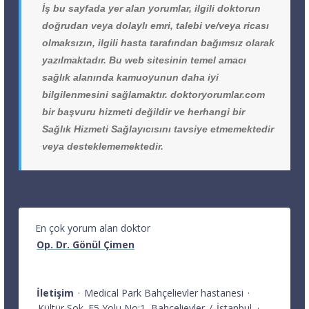
İş bu sayfada yer alan yorumlar, ilgili doktorun
doğrudan veya dolaylı emri, talebi ve/veya ricası
olmaksızın, ilgili hasta tarafından bağımsız olarak
yazılmaktadır. Bu web sitesinin temel amacı
sağlık alanında kamuoyunun daha iyi
bilgilenmesini sağlamaktır. doktoryorumlar.com
bir başvuru hizmeti değildir ve herhangi bir
Sağlık Hizmeti Sağlayıcısını tavsiye etmemektedir
veya desteklememektedir.
En çok yorum alan doktor
Op. Dr. Gönül Çimen
İletişim
·
Medical Park Bahçelievler hastanesi
·
Kültür Sok. E5 Yolu No:1
Bahçelievler
/
İstanbul
·