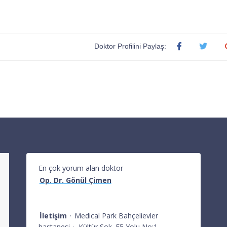
Doktor Profilini Paylaş:
En çok yorum alan doktor
Op. Dr. Gönül Çimen
İletişim
·
Medical Park Bahçelievler
hastanesi
·
Kültür Sok. E5 Yolu No:1