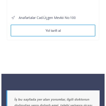
Anafartalar Cad.Üçgen Mevkii No:100
Yol tarifi al
İş bu sayfada yer alan yorumlar, ilgili doktorun
doğrudan veya dolaylı emri, talebi ve/veya ricası