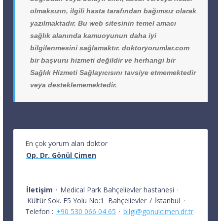
olmaksızın, ilgili hasta tarafından bağımsız olarak
yazılmaktadır. Bu web sitesinin temel amacı
sağlık alanında kamuoyunun daha iyi
bilgilenmesini sağlamaktır. doktoryorumlar.com
bir başvuru hizmeti değildir ve herhangi bir
Sağlık Hizmeti Sağlayıcısını tavsiye etmemektedir
veya desteklememektedir.
En çok yorum alan doktor
Op. Dr. Gönül Çimen
İletişim
·
Medical Park Bahçelievler hastanesi
·
Kültür Sok. E5 Yolu No:1
Bahçelievler
/
İstanbul
·
Telefon :
+90 530 066 04 65
·
bilgi@gonulcimen.dr.tr