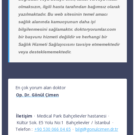
olmaksızın, ilgili hasta tarafından bağımsız olarak
yazılmaktadır. Bu web sitesinin temel amacı
sağlık alanında kamuoyunun daha iyi
bilgilenmesini sağlamaktır. doktoryorumlar.com
bir başvuru hizmeti değildir ve herhangi bir
Sağlık Hizmeti Sağlayıcısını tavsiye etmemektedir
veya desteklememektedir.
En çok yorum alan doktor
Op. Dr. Gönül Çimen
İletişim
·
Medical Park Bahçelievler hastanesi
·
Kültür Sok. E5 Yolu No:1
Bahçelievler
/
İstanbul
·
Telefon :
+90 530 066 04 65
·
bilgi@gonulcimen.dr.tr