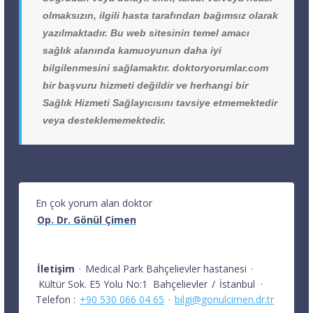
olmaksızın, ilgili hasta tarafından bağımsız olarak
yazılmaktadır. Bu web sitesinin temel amacı
sağlık alanında kamuoyunun daha iyi
bilgilenmesini sağlamaktır. doktoryorumlar.com
bir başvuru hizmeti değildir ve herhangi bir
Sağlık Hizmeti Sağlayıcısını tavsiye etmemektedir
veya desteklememektedir.
En çok yorum alan doktor
Op. Dr. Gönül Çimen
İletişim
·
Medical Park Bahçelievler hastanesi
·
Kültür Sok. E5 Yolu No:1
Bahçelievler
/
İstanbul
·
Telefon :
+90 530 066 04 65
·
bilgi@gonulcimen.dr.tr