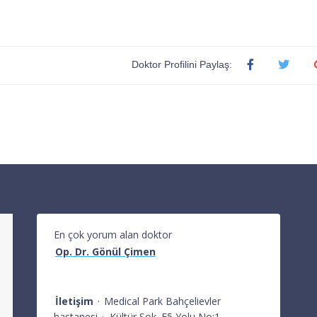
Doktor Profilini Paylaş:
En çok yorum alan doktor
Op. Dr. Gönül Çimen
İletişim
·
Medical Park Bahçelievler
hastanesi
·
Kültür Sok. E5 Yolu No:1