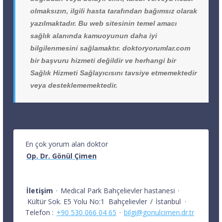
olmaksızın, ilgili hasta tarafından bağımsız olarak
yazılmaktadır. Bu web sitesinin temel amacı
sağlık alanında kamuoyunun daha iyi
bilgilenmesini sağlamaktır. doktoryorumlar.com
bir başvuru hizmeti değildir ve herhangi bir
Sağlık Hizmeti Sağlayıcısını tavsiye etmemektedir
veya desteklememektedir.
En çok yorum alan doktor
Op. Dr. Gönül Çimen
İletişim
·
Medical Park Bahçelievler hastanesi
·
Kültür Sok. E5 Yolu No:1
Bahçelievler
/
İstanbul
·
Telefon :
+90 530 066 04 65
·
bilgi@gonulcimen.dr.tr