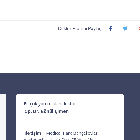
Doktor Profilini Paylaş:
En çok yorum alan doktor
Op. Dr. Gönül Çimen
İletişim
·
Medical Park Bahçelievler
hastanesi
·
Kültür Sok. E5 Yolu No:1