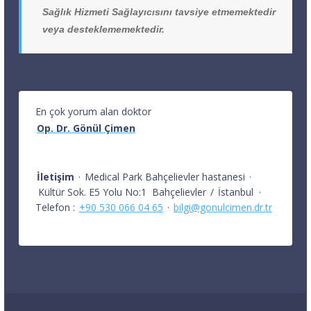
Sağlık Hizmeti Sağlayıcısını tavsiye etmemektedir
veya desteklememektedir.
En çok yorum alan doktor
Op. Dr. Gönül Çimen
İletişim
·
Medical Park Bahçelievler hastanesi
·
Kültür Sok. E5 Yolu No:1
Bahçelievler
/
İstanbul
·
Telefon :
+90 530 066 04 65
·
bilgi@gonulcimen.dr.tr