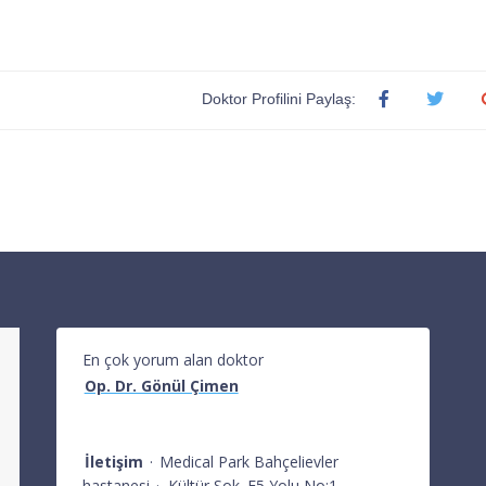
Doktor Profilini Paylaş:
En çok yorum alan doktor
Op. Dr. Gönül Çimen
İletişim
·
Medical Park Bahçelievler
hastanesi
·
Kültür Sok. E5 Yolu No:1