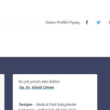
Doktor Profilini Paylaş:
En çok yorum alan doktor
Op. Dr. Gönül Çimen
İletişim
·
Medical Park Bahçelievler
hastanesi
·
Kültür Sok. E5 Yolu No:1