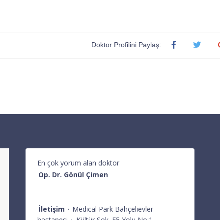
Doktor Profilini Paylaş:
En çok yorum alan doktor
Op. Dr. Gönül Çimen
İletişim
·
Medical Park Bahçelievler
hastanesi
·
Kültür Sok. E5 Yolu No:1