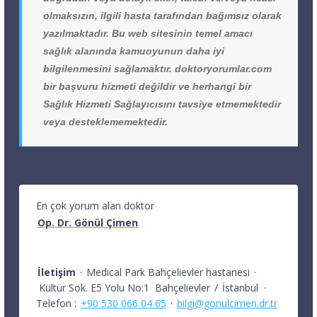
olmaksızın, ilgili hasta tarafından bağımsız olarak
yazılmaktadır. Bu web sitesinin temel amacı
sağlık alanında kamuoyunun daha iyi
bilgilenmesini sağlamaktır. doktoryorumlar.com
bir başvuru hizmeti değildir ve herhangi bir
Sağlık Hizmeti Sağlayıcısını tavsiye etmemektedir
veya desteklememektedir.
En çok yorum alan doktor
Op. Dr. Gönül Çimen
İletişim
·
Medical Park Bahçelievler hastanesi
·
Kültür Sok. E5 Yolu No:1
Bahçelievler
/
İstanbul
·
Telefon :
+90 530 066 04 65
·
bilgi@gonulcimen.dr.tr