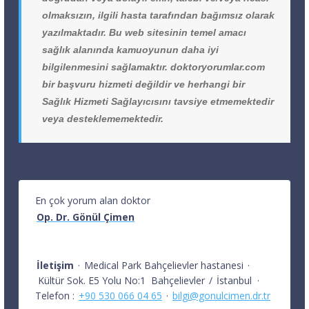
olmaksızın, ilgili hasta tarafından bağımsız olarak
yazılmaktadır. Bu web sitesinin temel amacı
sağlık alanında kamuoyunun daha iyi
bilgilenmesini sağlamaktır. doktoryorumlar.com
bir başvuru hizmeti değildir ve herhangi bir
Sağlık Hizmeti Sağlayıcısını tavsiye etmemektedir
veya desteklememektedir.
En çok yorum alan doktor
Op. Dr. Gönül Çimen
İletişim
·
Medical Park Bahçelievler hastanesi
·
Kültür Sok. E5 Yolu No:1
Bahçelievler
/
İstanbul
·
Telefon :
+90 530 066 04 65
·
bilgi@gonulcimen.dr.tr