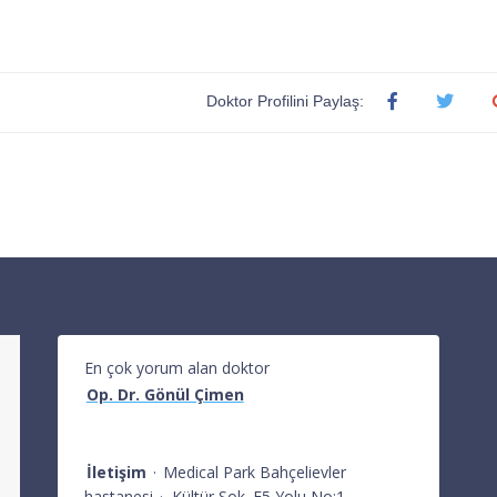
Doktor Profilini Paylaş:
En çok yorum alan doktor
Op. Dr. Gönül Çimen
İletişim
·
Medical Park Bahçelievler
hastanesi
·
Kültür Sok. E5 Yolu No:1